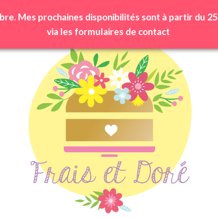
bre. Mes prochaines disponibilités sont à partir du
via les formulaires de contact