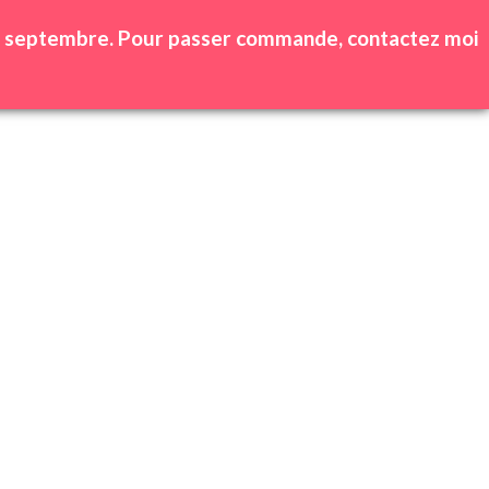
0
produit(s) -
0,00
€
 25 septembre. Pour passer commande, contactez moi