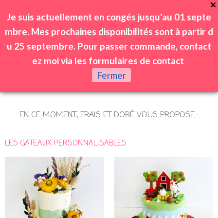
Je suis actuellement en congés jusqu'au 01 septe
mbre. Mes prochaines disponibilités sont à partir d
u 25 septembre. Pour passer commande, contact
ez moi via les formulaires de contact
0
Fermer
EN CE MOMENT, FRAIS ET DORÉ VOUS PROPOSE :
LES GATEAUX PERSONNALISABLES