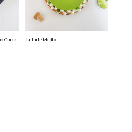
La Tarte Mojito
La Tarte Citron Meringuée Et Son Coeur Framboise