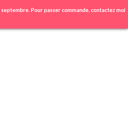
0
produit(s) -
0,00
€
 25 septembre. Pour passer commande, contactez moi