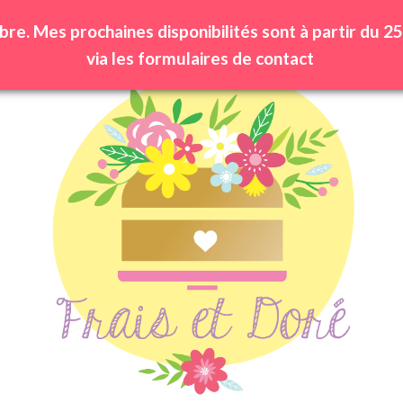
bre. Mes prochaines disponibilités sont à partir du
via les formulaires de contact