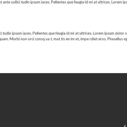
at ante sollici tudin ipsum iaces. Pellentes que feugia id mi at ultrices. Lorem i
ci tudin ipsum iaces. Pellentes que feugia id mi at ultrices. Lorem ipsum dolor si
s aliquam. Morbi non orci consq ua t, mat tis en im et, impe rdiet eros. Phasellus