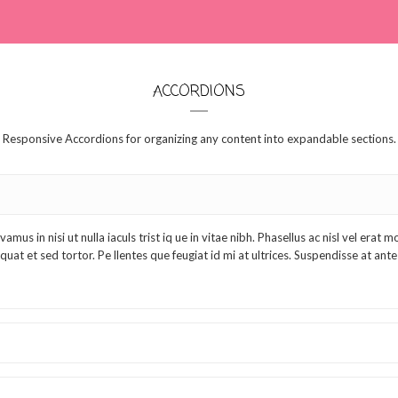
ACCORDIONS
Responsive Accordions for organizing any content into expandable sections.
mus in nisi ut nulla iaculs trist iq ue in vitae nibh. Phasellus ac nisl vel erat m
at et sed tortor. Pe llentes que feugiat id mi at ultrices. Suspendisse at ante s