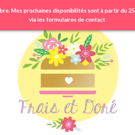
bre. Mes prochaines disponibilités sont à partir du
via les formulaires de contact