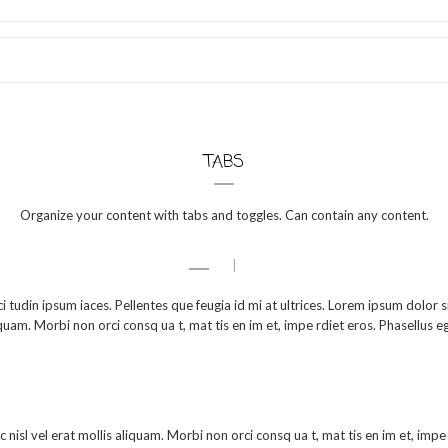
TABS
Organize your content with tabs and toggles. Can contain any content.
|
ci tudin ipsum iaces. Pellentes que feugia id mi at ultrices. Lorem ipsum dolor si
s aliquam. Morbi non orci consq ua t, mat tis en im et, impe rdiet eros. Phasellus
us ac nisl vel erat mollis aliquam. Morbi non orci consq ua t, mat tis en im et, i