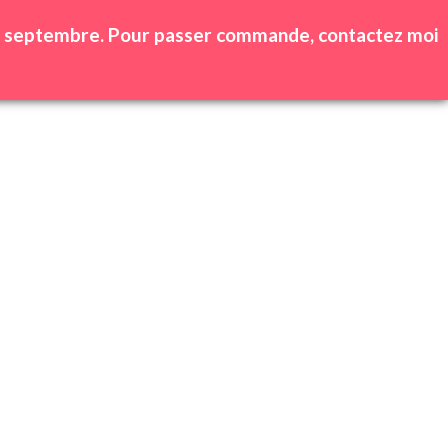
0
produit(s) -
0,00
€
 25 septembre. Pour passer commande, contactez moi