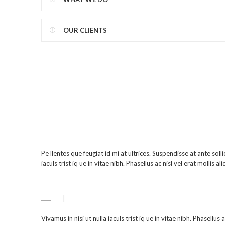
OUR CLIENTS
Pe llentes que feugiat id mi at ultrices. Suspendisse at ante solli
iaculs trist iq ue in vitae nibh. Phasellus ac nisl vel erat molli
|
Vivamus in nisi ut nulla iaculs trist iq ue in vitae nibh. Phasell