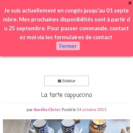
Je suis actuellement en congés jusqu'au 01 septe
mbre. Mes prochaines disponibilités sont à partir d
u 25 septembre. Pour passer commande, contact
ez moi via les formulaires de contact
0
Fermer
Sidebar
La tarte cappuccino
par
Aurélia Christ
.
Posté le
14 octobre 2015