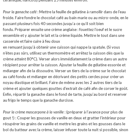
céramique, haricots) pendant 25 minutes environ.
Pour la ganache café
: Mettre la feuille de gélatine à ramollir dans de l’eau
froide. Faire fondre le chocolat café au bain marie ou au micro-onde, en le
passant plusieurs fois 40 secondes jusqu’a ce qu’il soit bien
fondu. Préparer ensuite une crème anglaise : fouettez l’oeuf et le sucre
ensemble et y ajouter le lait et la crème liquide. Mettre le tout dans une
casserole et faire cuire à feu doux
en remuant jusqu’à obtenir une cuisson qui nappe la spatule. (Si vous
n’êtes pas sûrs, utilisez un thermomètre et arrêtez la cuisson dès que la
crème atteint 80°C). Verser alors immédiatement la crème dans un autre
récipient pour arrêter la cuisson. Ajouter la feuille de gélatine essorée et
mélanger afin de la dissoudre. Verser un tiers de la crème sur le chocolat
au café fondu et mélanger en décrivant des petits cercles pour créer un
noyau élastique et brillant. Faire de même avec les 2 autres tiers de la
crème et ajouter quelques gouttes d’extrait de café afin de corser le goût.
Enfin, répartir la ganache dans le fond de tarte, jusqu’au bord et reserver
au frigo le temps que la ganache durcisse.
Pour la crème mascarpone à la vanille
: (préparer à l’avance pour plus de
gout !) : Couper les gousses de vanille en deux et gratter l’intérieur pour
récupérer les grains de vanille et mettre les grains et les gousses dans le
bol du batteur avec la crème, laisser infuser toute la nuit si possible, sinon