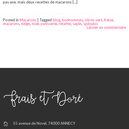
pas une, mais deux recettes de macarons […]
Posted in
Macarons
|
Tagged
blog
,
bonhommes
,
citron vert
,
fraise
,
macarons
,
neige
,
noel
,
patisserie
,
recette
,
sapin
,
spéculos
Laisser un commentaire
55 avenue de Novel, 74000 ANNECY