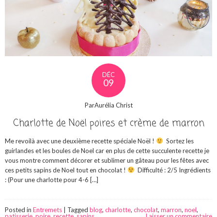
DÉC
09
ParAurélia Christ
Charlotte de Noël poires et crème de marron
Me revoilà avec une deuxième recette spéciale Noël !
Sortez les
guirlandes et les boules de Noel car en plus de cette succulente recette je
vous montre comment décorer et sublimer un gâteau pour les fêtes avec
ces petits sapins de Noel tout en chocolat !
Difficulté : 2/5 Ingrédients
: (Pour une charlotte pour 4-6 […]
Posted in
Entremets
|
Tagged
blog
,
charlotte
,
chocolat
,
marron
,
noel
,
patisserie
,
poire
,
recette
,
sapins
Laisser un commentaire