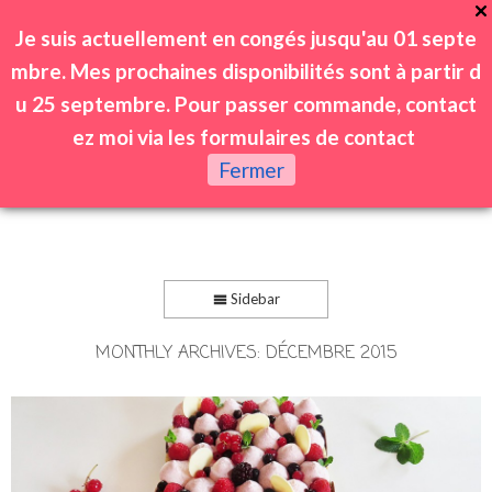
Je suis actuellement en congés jusqu'au 01 septe
mbre. Mes prochaines disponibilités sont à partir d
u 25 septembre. Pour passer commande, contact
ez moi via les formulaires de contact
0
Fermer
Sidebar
MONTHLY ARCHIVES:
DÉCEMBRE 2015