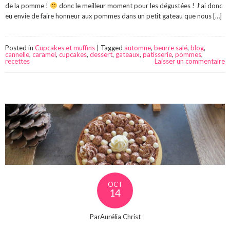
de la pomme !
donc le meilleur moment pour les dégustées ! J’ai donc
eu envie de faire honneur aux pommes dans un petit gateau que nous […]
Posted in
Cupcakes et muffins
|
Tagged
automne
,
beurre salé
,
blog
,
cannelle
,
caramel
,
cupcakes
,
dessert
,
gateaux
,
patisserie
,
pommes
,
recettes
Laisser un commentaire
OCT
14
ParAurélia Christ