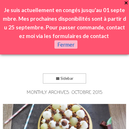
Je suis actuellement en congés jusqu'au 01 septe
mbre. Mes prochaines disponibilités sont à partir d
u 25 septembre. Pour passer commande, contact
ez moi via les formulaires de contact
0
Fermer
Sidebar
MONTHLY ARCHIVES:
OCTOBRE 2015