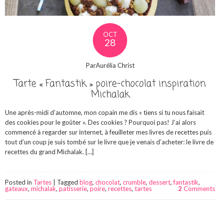
OCT
28
ParAurélia Christ
Tarte « Fantastik » poire-chocolat inspiration
Michalak
Une après-midi d’automne, mon copain me dis « tiens si tu nous faisait
des cookies pour le goûter ». Des cookies ? Pourquoi pas! J’ai alors
commencé à regarder sur internet, à feuilleter mes livres de recettes puis
tout d’un coup je suis tombé sur le livre que je venais d’acheter: le livre de
recettes du grand Michalak. […]
Posted in
Tartes
|
Tagged
blog
,
chocolat
,
crumble
,
dessert
,
fantastik
,
gateaux
,
michalak
,
patisserie
,
poire
,
recettes
,
tartes
2
Comments