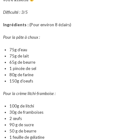
Difficulté : 3/5
Ingrédients :
(Pour environ 8 éclairs)
Pour la pâte à choux :
75g d’eau
75g de lait
65g de beurre
1 pincée de sel
80g de farine
150g d’oeufs
Pour la crème litchi-framboise :
100g de litchi
30g de framboises
2 œufs
90 g de sucre
50 g de beurre
1 feuille de gélatine