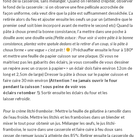
fond de la casserole, sans mélanger. Quand on l’entend crépiter, observer
le fond de la casserole : si on observe une fine pellicule accrochée de
façon uniforme, cela veut dire que la pâte est suffisamment desséchée. L’a
retirée alors du feu et ajouter ensuite les oeufs un par un (attendre que le
premier oeuf soit bien incorporé avant de mettre le second etc) Quand la
pâte à choux prend la bonne consistance, l’a mettre dans une poche à
douille avec une douille unie.
(Petite astuce : Pour voir si votre pâte à la bonne
consistance, plantez votre spatule dedans et la retirer d’un coup, si la pâte à
choux forme « une vague » c’est prêt !
)
Préchauffer ensuite le four à 180°
et mettre une feuille de papier cuisson sur une plaque. (Si vous ne
maitrisez pas les gabarits des éclairs, je vous conseille de vous dessiner
un repère avec un crayon à papier=> un éclair dois faire environ 12cm de
long et 2,5cm de large) Dresser la pâte à choux sur le papier cuisson et
faire cuire 30 min environ
(Attention ! ne jamais ouvrir le four
pendant la cuisson ! sous peine de voir vos
éclairs retomber !).
Sortir ensuite les éclairs du four et les
laisser refroidir.
Pour la crème litchi-framboise :
Mettre la feuille de gélatine à ramollir dans
de l’eau froide. Mettre les litchis et les framboises dans un blender et
mixer le tout pour obtenir un jus. Mélanger les œufs, le jus litchi-
framboise, le sucre dans une casserole et faire cuire à feu doux sans
cesser de remuer jusqu’à atteinte des 85°c. Retirer ensuite la casserole du