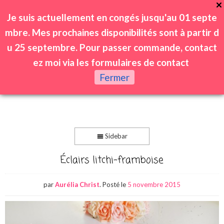
Je suis actuellement en congés jusqu'au 01 septe
mbre. Mes prochaines disponibilités sont à partir d
u 25 septembre. Pour passer commande, contact
ez moi via les formulaires de contact
0
Fermer
Sidebar
Éclairs litchi-framboise
par
Aurélia Christ
.
Posté le
5 novembre 2015