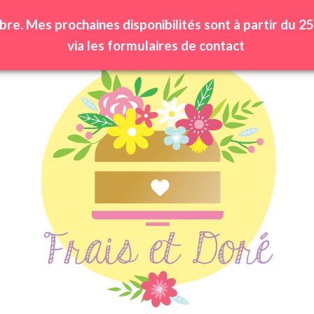
bre. Mes prochaines disponibilités sont à partir du
via les formulaires de contact