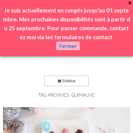
Je suis actuellement en congés jusqu'au 01 septe
mbre. Mes prochaines disponibilités sont à partir d
u 25 septembre. Pour passer commande, contact
ez moi via les formulaires de contact
0
Fermer
Sidebar
TAG ARCHIVES:
GUIMAUVE