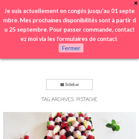
Je suis actuellement en congés jusqu'au 01 septe
mbre. Mes prochaines disponibilités sont à partir d
u 25 septembre. Pour passer commande, contact
ez moi via les formulaires de contact
0
Fermer
Sidebar
TAG ARCHIVES:
PISTACHE