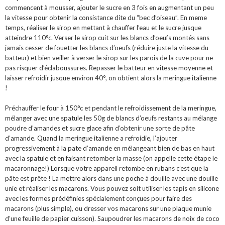
commencent à mousser, ajouter le sucre en 3 fois en augmentant un peu
la vitesse pour obtenir la consistance dite du “bec d’oiseau”. En meme
temps, réaliser le sirop en mettant à chauffer l’eau et le sucre jusque
atteindre 110°c. Verser le sirop cuit sur les blancs d’oeufs montés sans
jamais cesser de fouetter les blancs d’oeufs (réduire juste la vitesse du
batteur) et bien veiller à verser le sirop sur les parois de la cuve pour ne
pas risquer d’éclaboussures. Repasser le batteur en vitesse moyenne et
laisser refroidir jusque environ 40°, on obtient alors la meringue italienne
!
Préchauffer le four à 150°c et pendant le refroidissement de la meringue,
mélanger avec une spatule les 50g de blancs d’oeufs restants au mélange
poudre d’amandes et sucre glace afin d’obtenir une sorte de pâte
d’amande. Quand la meringue italienne a refroidie, l’ajouter
progressivement à la pate d’amande en mélangeant bien de bas en haut
avec la spatule et en faisant retomber la masse (on appelle cette étape le
macaronnage!) Lorsque votre appareil retombe en rubans c’est que la
pâte est prête ! La mettre alors dans une poche à douille avec une douille
unie et réaliser les macarons. Vous pouvez soit utiliser les tapis en silicone
avec les formes prédéfinies spécialement conçues pour faire des
macarons (plus simple), ou dresser vos macarons sur une plaque munie
d’une feuille de papier cuisson). Saupoudrer les macarons de noix de coco