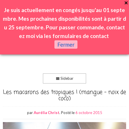
Je suis actuellement en congés jusqu'au 01 septe
mbre. Mes prochaines disponibilités sont à partir d
u 25 septembre. Pour passer commande, contact
ez moi via les formulaires de contact
0
Fermer
Sidebar
Les macarons des tropiques ! (mangue – noix de
coco)
par
Aurélia Christ
.
Posté le
6 octobre 2015