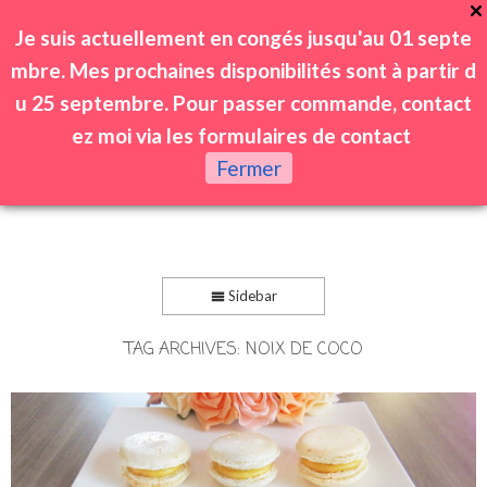
Je suis actuellement en congés jusqu'au 01 septe
mbre. Mes prochaines disponibilités sont à partir d
u 25 septembre. Pour passer commande, contact
ez moi via les formulaires de contact
0
Fermer
Sidebar
TAG ARCHIVES:
NOIX DE COCO