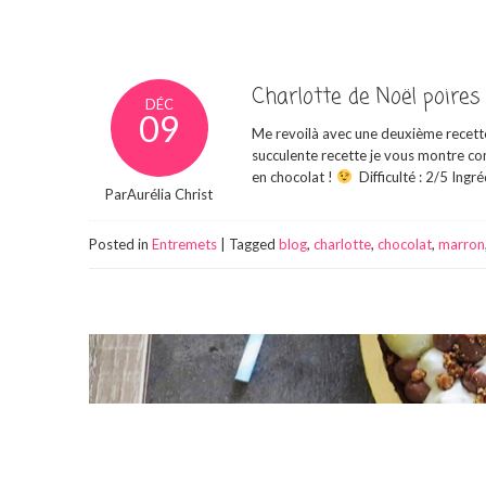
Charlotte de Noël poire
DÉC
09
Me revoilà avec une deuxième recette
succulente recette je vous montre co
en chocolat !
Difficulté : 2/5 Ingr
ParAurélia Christ
Posted in
Entremets
|
Tagged
blog
,
charlotte
,
chocolat
,
marron