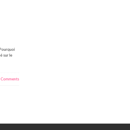
 Pourquoi
é sur le
Comments