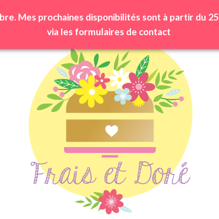
bre. Mes prochaines disponibilités sont à partir du
via les formulaires de contact