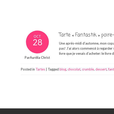
Tarte « Fantastik » poire
OCT
28
Une après-midi d’automne, mon copain 
pas! J’ai alors commencé à regarder su
livre que je venais d’acheter: le livre
ParAurélia Christ
Posted in
Tartes
|
Tagged
blog
,
chocolat
,
crumble
,
dessert
,
fant